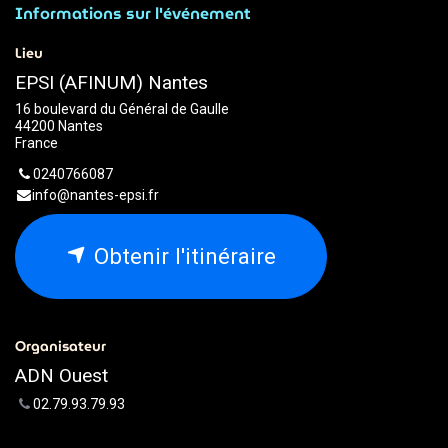
Informations sur l'événement
Lieu
EPSI (AFINUM) Nantes
16 boulevard du Général de Gaulle
44200 Nantes
France
0240766087
info@nantes-epsi.fr
Obtenir l'itinéraire
Organisateur
ADN Ouest
02.79.93.79.93
webmaster@adnouest.fr