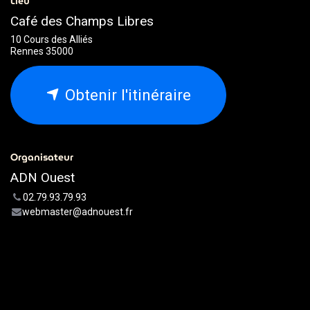
Lieu
Café des Champs Libres
10 Cours des Alliés
Rennes 35000
Obtenir l'itinéraire
Organisateur
ADN Ouest
02.79.93.79.93
webmaster@adnouest.fr
Partager
Découvrez ce que les gens voient et disent à
propos de cet événement et rejoignez la