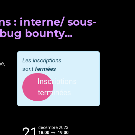
ns : interne/ sous-
/ bug bounty…
Les inscriptions
he,
sont
fermées
Inscriptions
terminées
21
décembre 2023
18:00
19:00