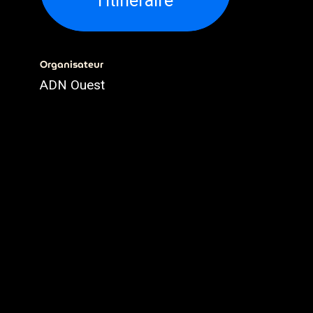
l'itinéraire
Organisateur
ADN Ouest
02.79.93.79.93
webmaster@adnouest.fr
Partager
Découvrez ce que les gens
voient et disent à propos de cet
événement et rejoignez la
conversation.