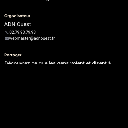
Organisateur
ADN Ouest
02.79.93.79.93
webmaster@adnouest.fr
Partager
Découvrez ce que les gens voient et disent à
propos de cet événement et rejoignez la
conversation.