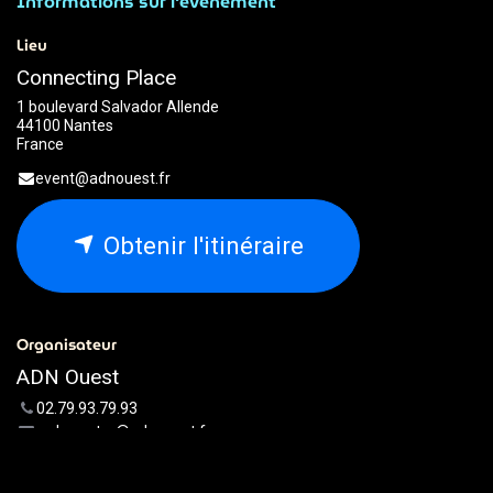
Informations sur l'événement
Lieu
Connecting Place
1 boulevard Salvador Allende
44100 Nantes
France
event@adnouest.fr
Obtenir l'itinéraire
Organisateur
ADN Ouest
02.79.93.79.93
webmaster@adnouest.fr