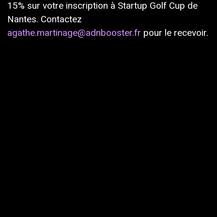
15% sur votre inscription à Startup Golf Cup de
Nantes. Contactez
agathe.martinage@adnbooster.fr
pour le recevoir.
Informations sur l'événement
Lieu
Golf Nantes Vigneux
RD 81
44630 Vigneux-de-Bretagne
France
Obtenir l'itinéraire