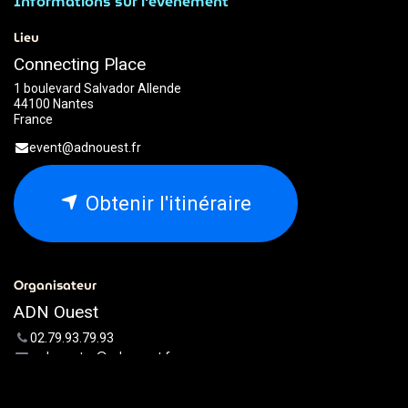
Informations sur l'événement
Lieu
Connecting Place
1 boulevard Salvador Allende
44100 Nantes
France
event@adnouest.fr
Obtenir l'itinéraire
Organisateur
ADN Ouest
02.79.93.79.93
webmaster@adnouest.fr