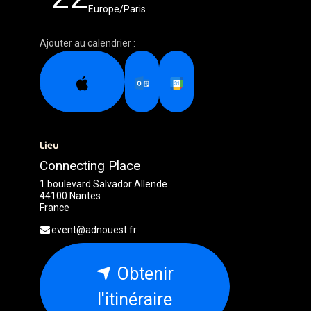
Europe/Paris
Ajouter au calendrier :
Lieu
Connecting Place
1 boulevard Salvador Allende
44100 Nantes
France
event@adnouest.fr
Obtenir
l'itinéraire