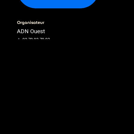
Organisateur
ADN Ouest
02.79.93.79.93
webmaster@adnouest.fr
Partager
Découvrez ce que les gens
voient et disent à propos de cet
événement et rejoignez la
conversation.