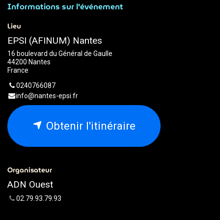
Informations sur l'événement
Lieu
EPSI (AFINUM) Nantes
16 boulevard du Général de Gaulle
44200 Nantes
France
0240766087
info@nantes-epsi.fr
Obtenir l'itinéraire
Organisateur
ADN Ouest
02.79.93.79.93
webmaster@adnouest.fr