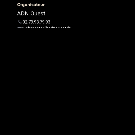
Organisateur
ADN Ouest
02.79.93.79.93
webmaster@adnouest.fr
Partager
Découvrez ce que les gens
voient et disent à propos de cet
événement et rejoignez la
conversation.