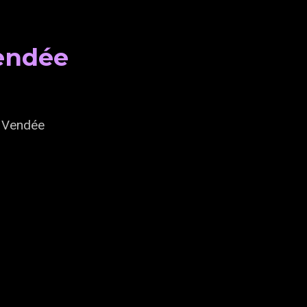
endée
 Vendée