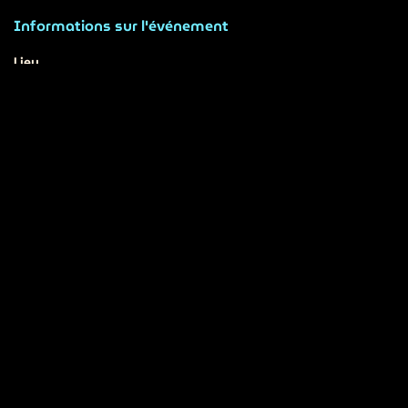
Informations sur l'événement
Lieu
station A
14 Bd Yvonne Poirel
49000 Angers
France
Obtenir l'itinéraire
Organisateur
ADN Ouest
02.79.93.79.93
webmaster@adnouest.fr
Partager