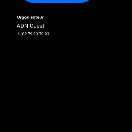
Organisateur
ADN Ouest
02.79.93.79.93
webmaster@adnouest.fr
Partager
Découvrez ce que les gens
voient et disent à propos de cet
événement et rejoignez la
conversation.