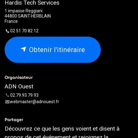
Hardis Tech Services
1 impasse Reggiani
44800 SAINT-HERBLAIN
France
02 51 70 82 12
Obtenir l'itinéraire
Organisateur
ADN Ouest
02.79.93.79.93
webmaster@adnouest.fr
Partager
Découvrez ce que les gens voient et disent à
propos de cet événement et rejoignez la