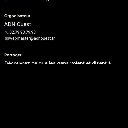
Organisateur
ADN Ouest
02.79.93.79.93
webmaster@adnouest.fr
Partager
Découvrez ce que les gens voient et disent à
propos de cet événement et rejoignez la
conversation.