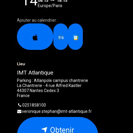
14
08:15
18:15
Europe/Paris
Ajouter au calendrier :
Lieu
IMT Atlantique
Parking : Atlanpole campus chantrerie
La Chantrerie - 4 rue Alfred Kastler
44307 Nantes Cedex 3
France
0251858100
veronique.stephan@imt-atlantique.fr
Obtenir