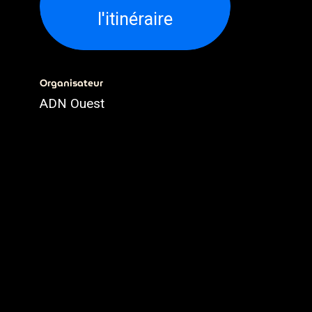
l'itinéraire
Organisateur
ADN Ouest
02.79.93.79.93
webmaster@adnouest.fr
Partager
Découvrez ce que les gens
voient et disent à propos de cet
événement et rejoignez la
conversation.