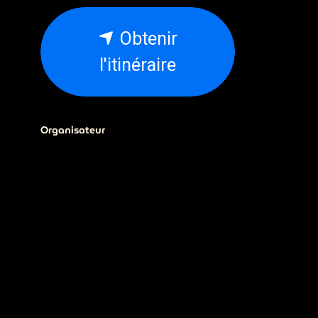
Obtenir
l'itinéraire
Organisateur
ADN Ouest
02.79.93.79.93
webmaster@adnouest.fr
Partager
Découvrez ce que les gens
voient et disent à propos de cet
événement et rejoignez la
conversation.