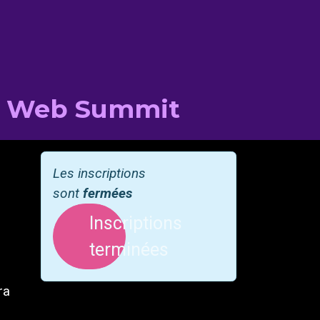
st Web Summit
Les inscriptions
sont
fermées
Inscriptions
terminées
ra