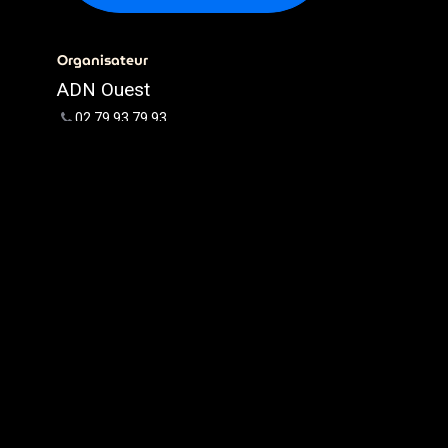
Organisateur
ADN Ouest
02.79.93.79.93
webmaster@adnouest.fr
Partager
Découvrez ce que les gens
voient et disent à propos de cet
événement et rejoignez la
conversation.