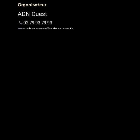
Organisateur
ADN Ouest
02.79.93.79.93
webmaster@adnouest.fr
Partager
Découvrez ce que les gens
voient et disent à propos de cet
événement et rejoignez la
conversation.