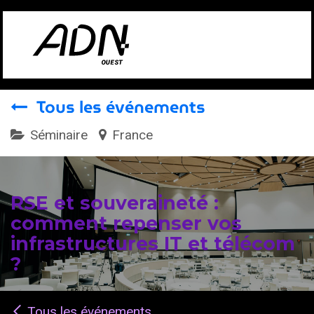
Se rendre au contenu
Tous les événements
Séminaire
France
RSE et souveraineté :
comment repenser vos
infrastructures IT et télécom
?
Tous les événements