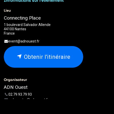
Informations sur l'événement
Lieu
Connecting Place
1 boulevard Salvador Allende
44100 Nantes
France
event@adnouest.fr
Obtenir l'itinéraire
Organisateur
ADN Ouest
02.79.93.79.93
webmaster@adnouest.fr