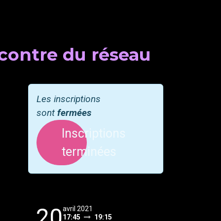
ncontre du réseau
Les inscriptions
sont
fermées
Inscriptions
terminées
20
avril 2021
17:45
19:15