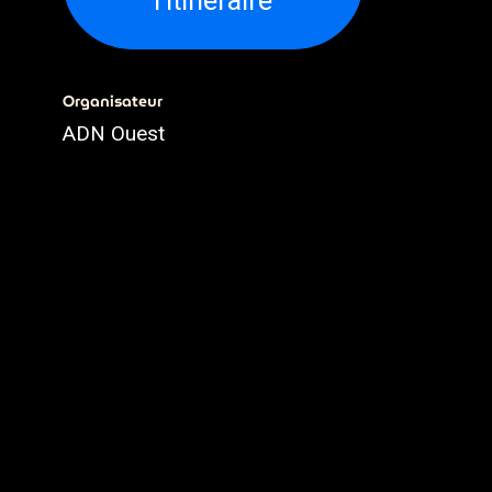
l'itinéraire
Organisateur
ADN Ouest
02.79.93.79.93
webmaster@adnouest.fr
Partager
Découvrez ce que les gens
voient et disent à propos de cet
événement et rejoignez la
conversation.