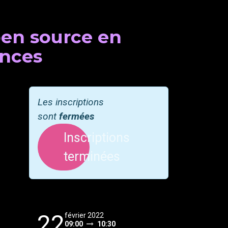
pen source en
ences
Les inscriptions
sont
fermées
Inscriptions
terminées
22
février 2022
09:00
10:30