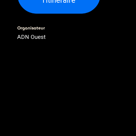
l'itinéraire
Organisateur
ADN Ouest
02.79.93.79.93
webmaster@adnouest.fr
Partager
Découvrez ce que les gens
voient et disent à propos de cet
événement et rejoignez la
conversation.