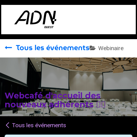
Se rendre au contenu
Tous les événements
Webinaire
Webcafé d'accueil des
nouveaux adhérents 🖐🏽
Tous les événements