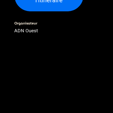
l'itinéraire
Organisateur
ADN Ouest
02.79.93.79.93
webmaster@adnouest.fr
Partager
Découvrez ce que les gens
voient et disent à propos de cet
événement et rejoignez la
conversation.